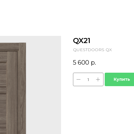
QX21
QUESTDOORS QX
5 600
р.
Купить