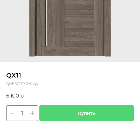
QX11
QUESTDOORS QX
6 100
р.
Купить