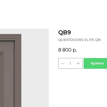
QB9
QUESTDOORS ELITE QB
8 800
р.
Купить