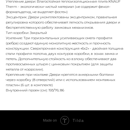
Утепление двери: Влагостойкая теплоизоляционная плита KNAUF
Therm - экологически чистый материал (не содержит фенол-
формальдегид, не выделяет фосген)
Эксцентрик: Двери укомплектованы эксцентриком, правильная
регулировка которого обеспечивает легкость открывания двери и
беспрепятственную работу замковых механизмов.
Тип коробки: Закрытый
Усиление: Три горизонтальных усиливающих омега-профиля
(ребра) создают единую монолитную жесткость и прочность
конструкции. Сверхпрочная конструкция «6x2» - двойная толщина
стали профиля полотна, двух контуров коробки, в зонах замка и
петель. Дополнительную стойкость ко взлому обеспечивают два
противосъемных штыря с цинковым покрытием (для защиты
металла от коррозии).
Крепление при монтаже: Двери крепятся анкерными болтами
через коробку (8 отверстий) или с использованием монтажных
пластин (6 шт. в комплекте)
Внутренний проем (см): 193/76; 86
Tilda
Made on