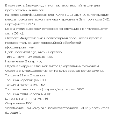
В комплекте: Заглушки для монтажных отверстий, чашки для
противосъемных штырей
Качество: Сертифицирован для РФ по ГОСТ 31173-2016. Наивысшие
классы по эксплуатационным характеристикам (1) и прочности (М5).
Сертификат H03178.
Марка стали: Высококачественная конструкционная углеродистая
сталь (08пс).
Окраска: Индустриальная полиэфирная порошковая краска с
предварительной антикоррозийной обработкой
(фосфатированием).
Цвет: Snow Veralinga, Антик Серебро
Тип: С наружным открыванием
Назначение: В квартиру
Отделка снаружи: Стальной лист с декоративным тиснением
Отделка внутри: Декоративная панель с возможностью замены.
Толщина 22 мм, Экошпон.
Толщина коробки (мм): 80
Толщина полотна (мм): 80
Толщина стали полотна (снаружи/внутри), мм: 0,8/0
Толщина стали короба, мм: 0,8
Ширина наличника (мм): 36
Открывание: 180˚
Уплотнение: Три контура высококачественного EPDM-уплотнителя
(Швеция).