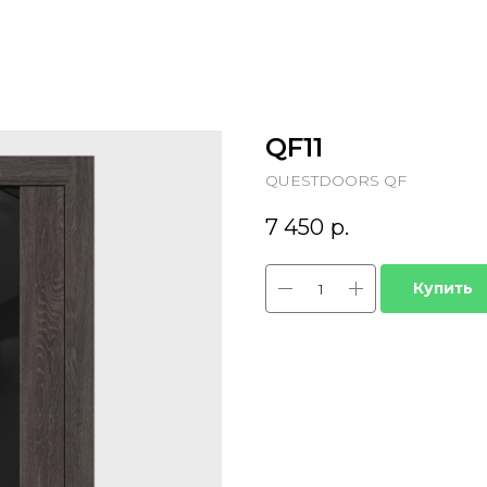
QF11
QUESTDOORS QF
7 450
р.
Купить