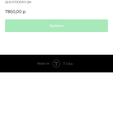
QUESTDOORS QN
7850,00
р.
Купить
Tilda
Made on