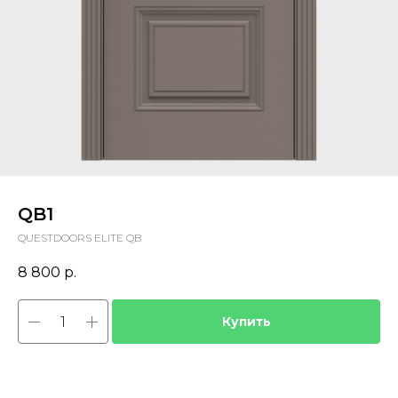
QB1
QUESTDOORS ELITE QB
8 800
р.
Купить