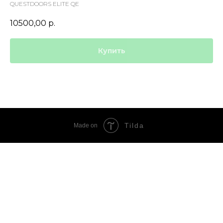
QUESTDOORS ELITE QЕ
10500,00
р.
Купить
Tilda
Made on