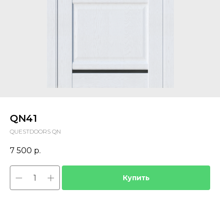
QN41
QUESTDOORS QN
7 500
р.
Купить