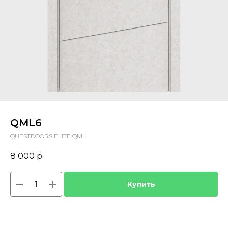
QML6
QUESTDOORS ELITE QML
8 000
р.
Купить