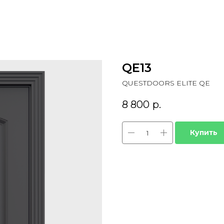
QЕ13
QUESTDOORS ELITE QЕ
8 800
р.
Купить