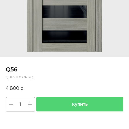
Q56
QUESTDOORS Q
4 800
р.
Купить